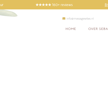
ur
★★★★★ 160+
reviews
B
info@massagesebas.nl
HOME
OVER SEBA
ep Tissue Mass