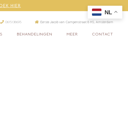
OEK HIER
NL
061513869
5
Eerste Jacob van Campenstraat 8 HS, Amsterda
m
S
BEHANDELINGEN
MEER
CONTACT
age