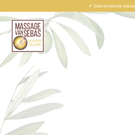
✓ Gelicenseerde masse
De